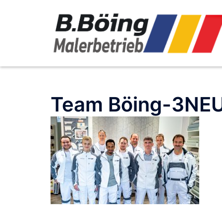
Zum
Inhalt
springen
Team Böing-3NE