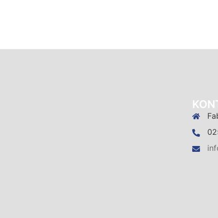
KON
Fa
02
in