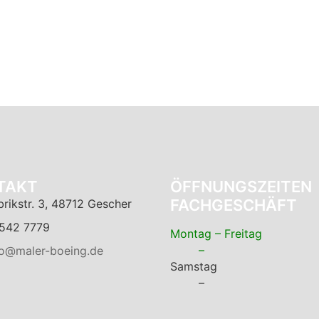
TAKT
ÖFFNUNGSZEITEN
FACHGESCHÄFT
brikstr. 3, 48712 Gescher
542 7779
Montag – Freitag
–
fo@maler-boeing.de
Samstag
–