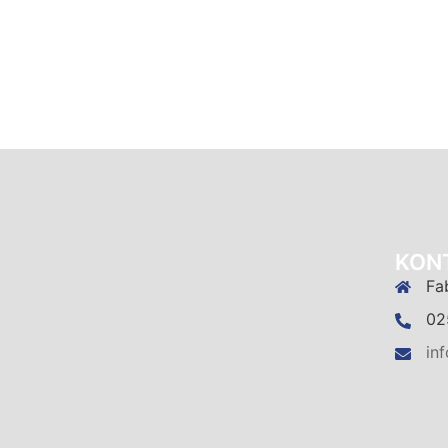
KON
Fa
02
in