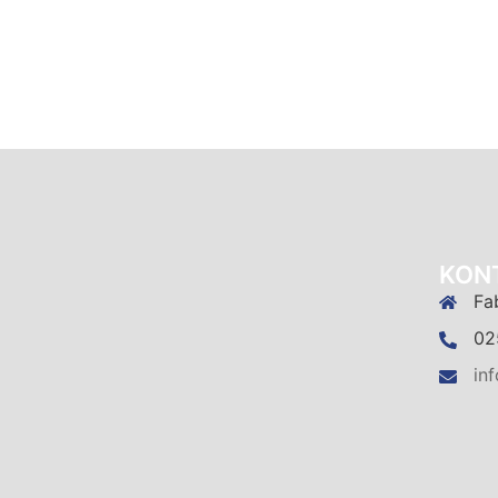
KON
Fa
02
in