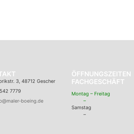
TAKT
ÖFFNUNGSZEITEN
FACHGESCHÄFT
brikstr. 3, 48712 Gescher
542 7779
Montag – Freitag
–
fo@maler-boeing.de
Samstag
–