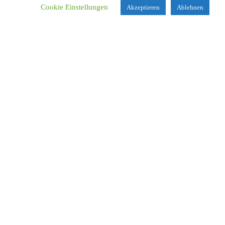
Cookie Einstellungen
Akzeptieren
Ablehnen
Name
*
E-Mail-Adresse
*
Website
Name, E-Mail-Adresse und Website in diesem Browser für
meinen nächsten Kommentar speichern.
Suchen