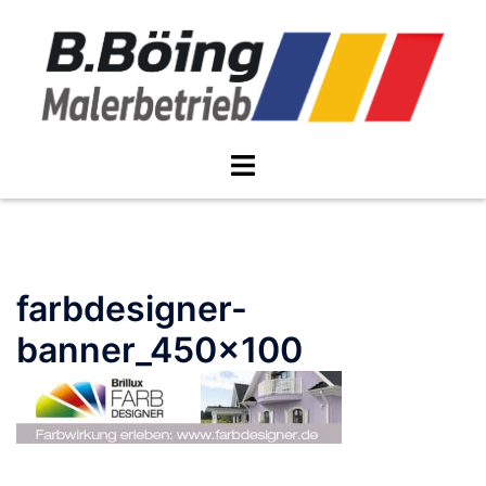
Zum
Inhalt
springen
Menü
umschalten
farbdesigner-
banner_450x100