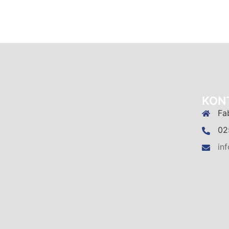
KON
Fa
02
in